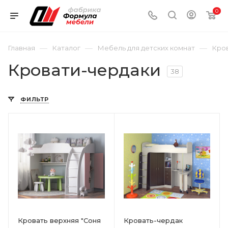
0
—
—
—
Главная
Каталог
Мебель для детских комнат
Кро
Кровати-чердаки
38
ФИЛЬТР
Кровать верхняя "Соня
Кровать-чердак