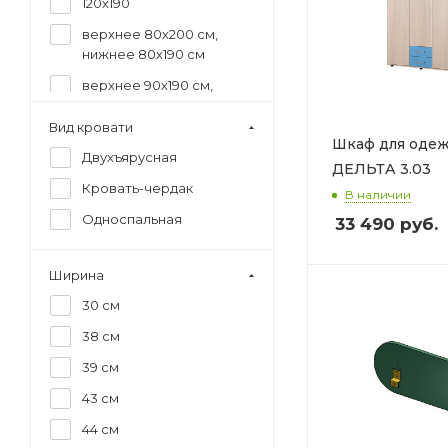
120х190
верхнее 80х200 см,
нижнее 80х190 см
верхнее 90х190 см,
нижнее 120х190 см
Вид кровати
Шкаф для оде
Двухъярусная
ДЕЛЬТА 3.03
Кровать-чердак
В наличии
Односпальная
33 490
руб.
Ширина
30 см
38 см
39 см
43 см
44 см