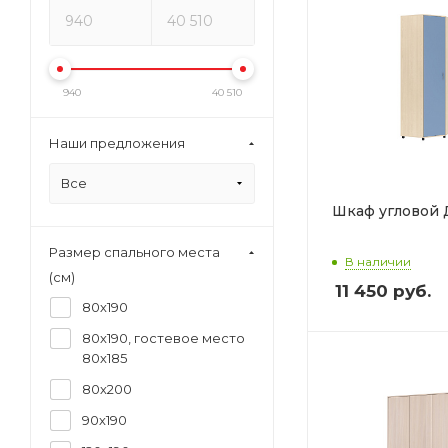
940
40 510
Наши предложения
Все
Шкаф угловой 
Размер спального места
В наличии
(см)
11 450
руб.
80х190
80х190, гостевое место
80х185
80х200
90х190