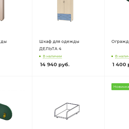
жды
Шкаф для одежды
Огражд
ДЕЛЬТА 4
В наличии
В нали
14 940
руб.
1 400
Новинк