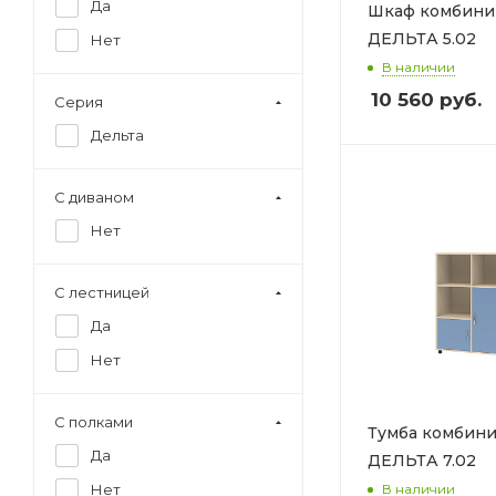
Да
Шкаф комбини
126 см
ДЕЛЬТА 5.02
Нет
127 см
В наличии
10 560
руб.
129 см
Серия
130 см
Дельта
196 см
С диваном
204 см
Нет
С лестницей
Да
Нет
С полками
Тумба комбин
Да
ДЕЛЬТА 7.02
В наличии
Нет