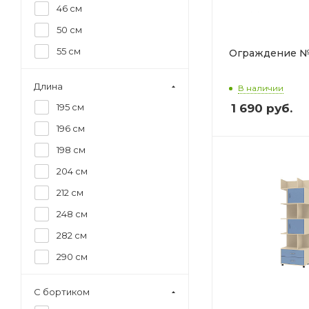
46 см
50 см
55 см
Ограждение 
60 см
Длина
В наличии
64 см
1 690
руб.
195 см
74 см
196 см
80 см
198 см
84 см
204 см
85 см
212 см
86 см
248 см
88 см
282 см
89 см
290 см
90 см
327 см
97 см
С бортиком
120 см