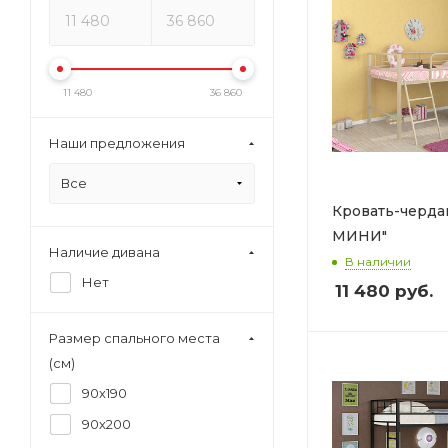
11 480
36 860
Наши предложения
Все
Кровать-черда
МИНИ"
Наличие дивана
В наличии
Нет
11 480
руб.
Размер спального места
(см)
90х190
90х200