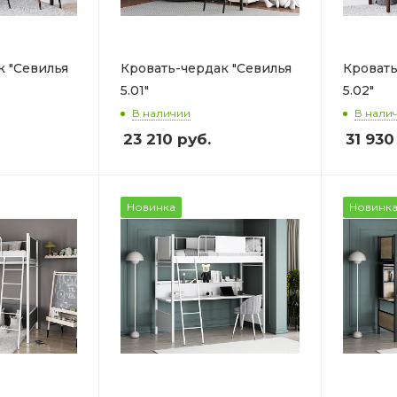
к "Севилья
Кровать-чердак "Севилья
Кровать
5.01"
5.02"
В наличии
В нали
23 210
руб.
31 930
Новинка
Новинк