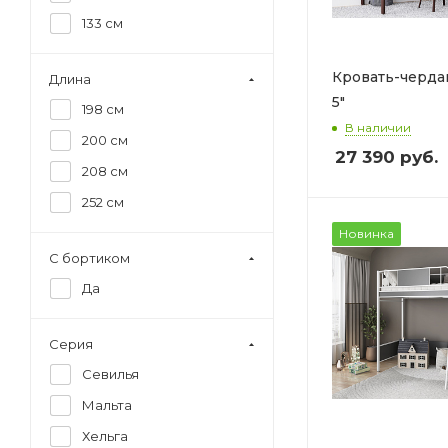
133 см
Кровать-черда
Длина
5"
198 см
В наличии
200 см
27 390
руб.
208 см
252 см
Новинка
С бортиком
Да
Серия
Севилья
Мальта
Хельга