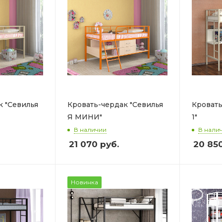
к "Севилья
Кровать-чердак "Севилья
Кровать
Я МИНИ"
1"
В наличии
В нали
21 070
руб.
20 85
Новинка