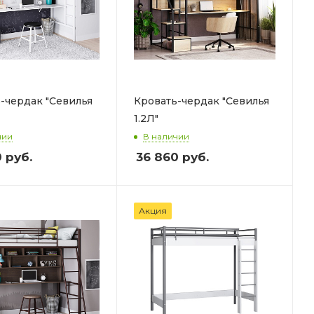
-чердак "Севилья
Кровать-чердак "Севилья
1.2Л"
чии
В наличии
0
руб.
36 860
руб.
Акция