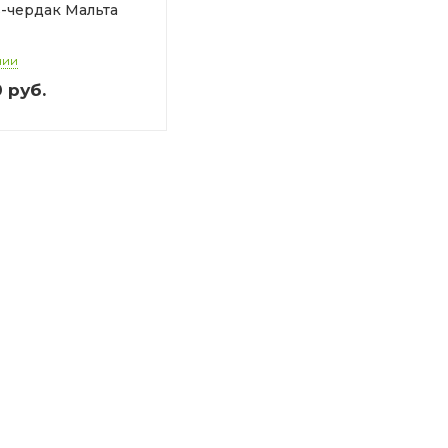
-чердак Мальта
чии
0
руб.