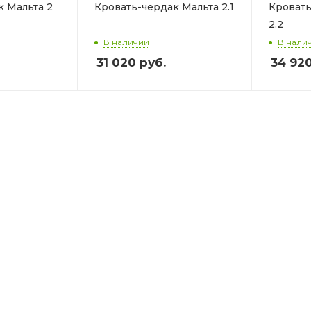
к Мальта 2
Кровать-чердак Мальта 2.1
Кровать
2.2
В наличии
В нали
31 020
руб.
34 92