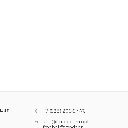
ЦИЯ
+7 (928) 206-97-76
sale@f-mebeli.ru
opt-
fmebeli@yandex.ru