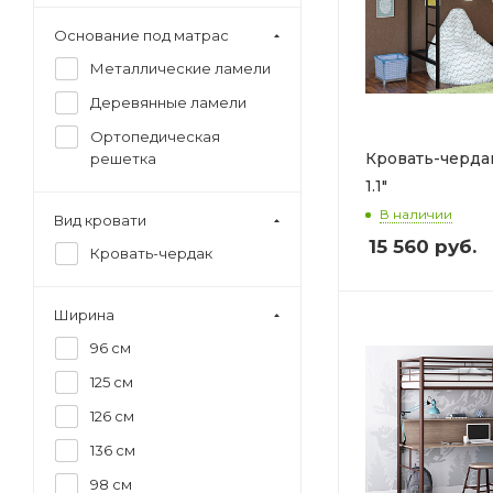
Основание под матрас
Металлические ламели
Деревянные ламели
Ортопедическая
Кровать-черда
решетка
1.1"
В наличии
Вид кровати
15 560
руб.
Кровать-чердак
Ширина
96 см
125 см
126 см
136 см
98 см