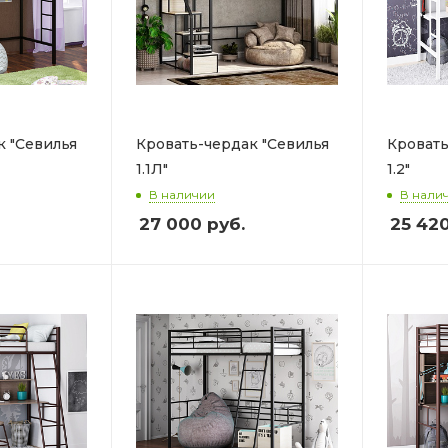
к "Севилья
Кровать-чердак "Севилья
Кровать
1.1Л"
1.2"
В наличии
В нали
27 000
руб.
25 42