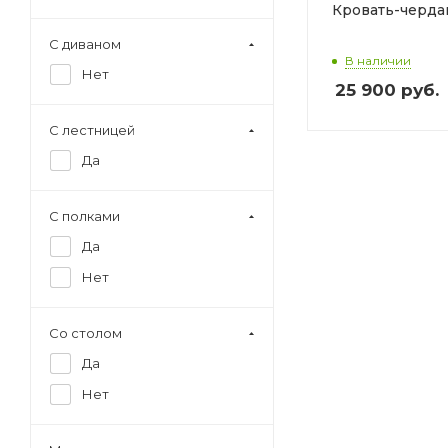
Кровать-черда
С диваном
В наличии
Нет
25 900
руб.
С лестницей
Да
С полками
Да
Нет
Со столом
Да
Нет