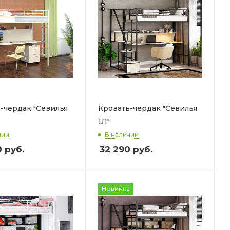
-чердак "Севилья
Кровать-чердак "Севилья
1Л"
чии
В наличии
0
руб.
32 290
руб.
Новинка