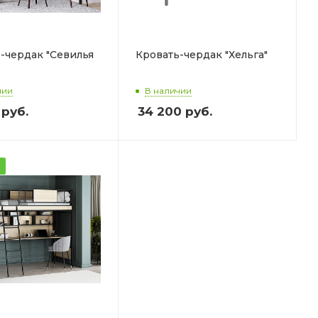
-чердак "Севилья
Кровать-чердак "Хельга"
чии
В наличии
руб.
34 200
руб.
а