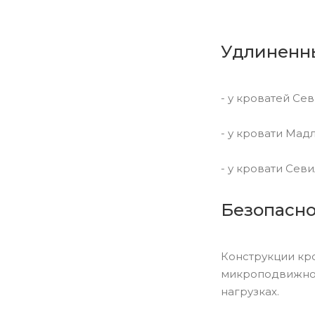
Удлин
енн
- у кроватей Сев
- у кровати Мадл
- у кровати Сев
Безопасно
Конструкции кр
микроподвижнос
нагрузках.