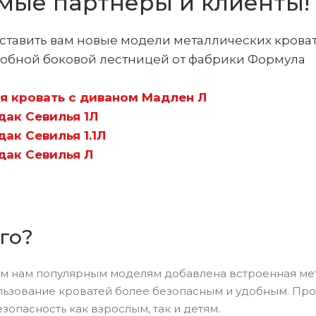
мые партнёры и клиенты!
тавить вам новые модели металлических кроват
добной боковой лестницей от фабрики Формула
я кровать с диваном Мадлен Л
дак Севилья 1Л
ак Севилья 1.1Л
дак Севилья Л
го?
м нам популярным моделям добавлена встроенная мета
льзование кроватей более безопасным и удобным. Про
зопасность как взрослым, так и детям.