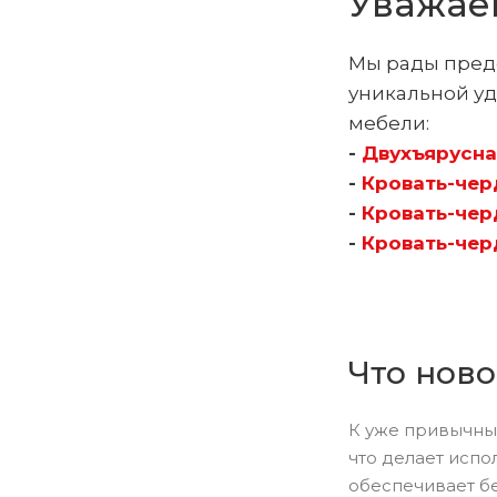
Уважае
Мы рады предс
уникальной у
мебели:
-
Двухъярусна
-
Кровать-чер
-
Кровать-черд
-
Кровать-чер
Что ново
К уже привычны
что делает испо
обеспечивает бе